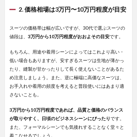
2. 価格相場は3万円〜10万円程度が目安
2
4.
柄
は
スーツの価格帯は幅が広いですが、30代で選ぶスーツの
ソ
値段は、
3万円から10万円程度がおおよその目安
です。
リ
ッ
ド
もちろん、用途や着用シーンによってはこれより高い・
や
低い場合もありますが、安すぎるスーツは生地が薄かっ
ス
ト
たり、縫製が甘かったりして長く使えないことがあるた
ラ
め注意しましょう。また、逆に極端に高価なスーツは、
イ
プ
お手入れや着用の頻度を考えると普段使いにはあまり適
が
さないことも。
お
す
す
3万円から10万円程度であれば、品質と価格のバランス
め
が取りやすく、日頃のビジネスシーンにぴったり
です。
2.1
また、フォーマルシーンでも気後れすることなく堂々と
ピン
着こなせるでしょう。
スト