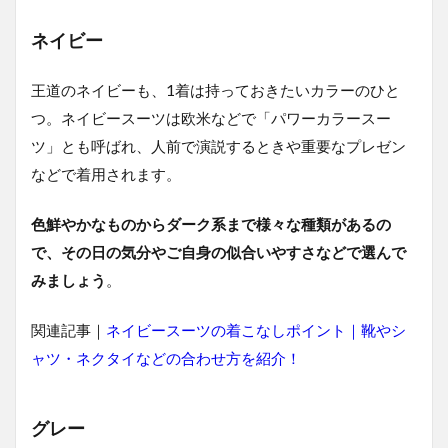
ン
ド3
ネイビー
選
4.1
王道のネイビーも、1着は持っておきたいカラーのひと
カノ
ニコ
つ。ネイビースーツは欧米などで「パワーカラースー
ツ」とも呼ばれ、人前で演説するときや重要なプレゼン
4.2
クロ
などで着用されます。
ス エ
ルメ
色鮮やかなものからダーク系まで様々な種類があるの
ネジ
ルド
で、その日の気分やご自身の似合いやすさなどで選んで
ゼニ
みましょう
。
ア
4.3
関連記事｜
ネイビースーツの着こなしポイント｜靴やシ
レダ
ャツ・ネクタイなどの合わせ方を紹介！
5
30
代
グレー
向