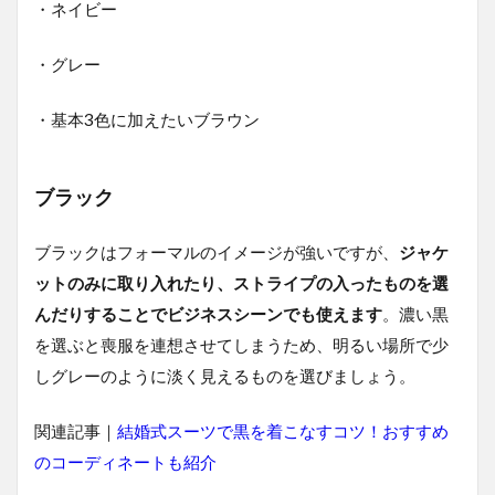
類
・ネイビー
3.2
産地
・グレー
ごと
の特
・基本3色に加えたいブラウン
徴
4
30
ブラック
代
ス
ー
ブラックはフォーマルのイメージが強いですが、
ジャケ
ツ
ットのみに取り入れたり、ストライプの入ったものを選
に
お
んだりすることでビジネスシーンでも使えます
。濃い黒
す
を選ぶと喪服を連想させてしまうため、明るい場所で少
す
め
しグレーのように淡く見えるものを選びましょう。
の
生
関連記事｜
結婚式スーツで黒を着こなすコツ！おすすめ
地
ブ
のコーディネートも紹介
ラ