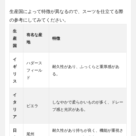
生産国によって特徴が異なるので、スーツを仕立てる際
の参考にしてみてください。
生
有名な産
産
特徴
地
国
イ
ハダース
ギ
耐久性があり、ふっくらと重厚感があ
フィール
リ
る。
ド
ス
イ
タ
しなやかで柔らかいものが多く、ドレー
ビエラ
リ
プ感と光沢がある。
ア
日
耐久性があり持ちが良く、機能が重視さ
尾州