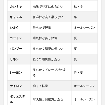
カシミヤ
高級で非常に柔らかい
秋・冬
キャメル
保温性が高く柔らかい
冬
シルク
滑らかで軽量
オールシーズン
コットン
通気性があり快適
夏
バンブー
柔らかく環境に優しい
夏
リネン
軽くて通気性がある
夏
柔らかくドレープ感があ
レーヨン
春・夏
る
ナイロン
強くて軽量
オールシーズン
ポリエステ
耐久性と回復力がある
オールシーズン
ル