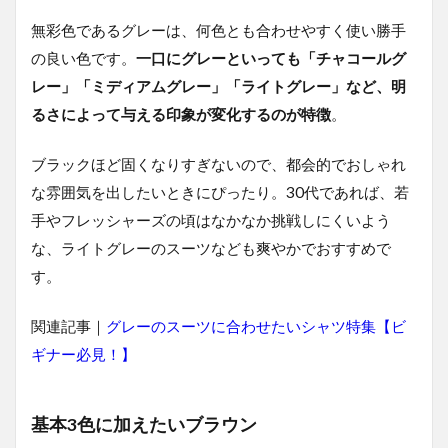
け
の
無彩色であるグレーは、何色とも合わせやすく使い勝手
ス
の良い色です。
一口にグレーといっても「チャコールグ
ー
ツ
レー」「ミディアムグレー」「ライトグレー」など、明
コ
るさによって与える印象が変化するのが特徴
。
ー
デ5
選
ブラックほど固くなりすぎないので、都会的でおしゃれ
5.1
な雰囲気を出したいときにぴったり。30代であれば、若
定番
手やフレッシャーズの頃はなかなか挑戦しにくいよう
のネ
な、ライトグレーのスーツなども爽やかでおすすめで
イビ
ー
す。
を“挿
し
関連記事｜
色”で
グレーのスーツに合わせたいシャツ特集【ビ
格上
ギナー必見！】
げ
5.2
基本3色に加えたいブラウン
5.3