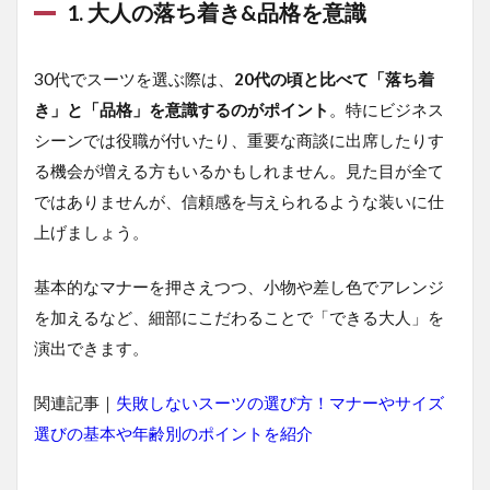
1. 大人の落ち着き&品格を意識
品格
を意
識
30代でスーツを選ぶ際は、
20代の頃と比べて「落ち着
1.2
き」と「品格」を意識するのがポイント
。特にビジネス
2. 価
格相
シーンでは役職が付いたり、重要な商談に出席したりす
場は3
る機会が増える方もいるかもしれません。見た目が全て
万
円〜
ではありませんが、信頼感を与えられるような装いに仕
10万
上げましょう。
円程
度が
目安
基本的なマナーを押さえつつ、小物や差し色でアレンジ
1.3
を加えるなど、細部にこだわることで「できる大人」を
3. ま
演出できます。
ずは
ベー
シッ
関連記事｜
失敗しないスーツの選び方！マナーやサイズ
クな
選びの基本や年齢別のポイントを紹介
色柄
を揃
える