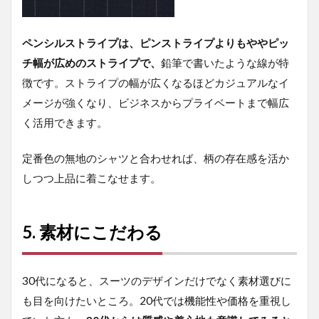
は？
7
ペンシルストライプは、ピンストライプよりもややピッ
30
チ幅が広めのストライプで、
鉛筆で書いたような線が特
代
ス
徴です。ストライプの幅が広くなるほどカジュアルなイ
ー
メージが強くなり、ビジネスからプライベートまで幅広
ツ
の
く活用できます。
取
り
定番色の無地のシャツと合わせれば、柄の存在感を活か
扱
い
しつつ上品に着こなせます。
が
豊
富
5. 素材にこだわる
な
ス
ー
ツ
30代になると、スーツのデザインだけでなく素材選びに
セ
レ
も目を向けたいところ。20代では機能性や価格を重視し
ク