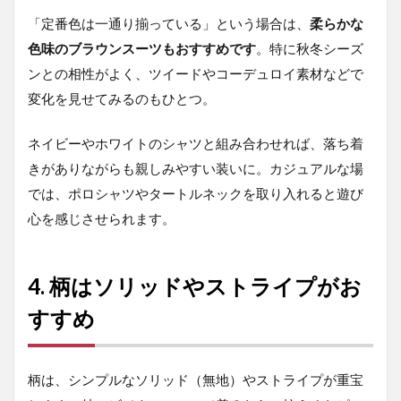
グレ
「定番色は一通り揃っている」という場合は、
ーで
柔らかな
魅せ
色味のブラウンスーツもおすすめです
。特に秋冬シーズ
る都
ンとの相性がよく、ツイードやコーデュロイ素材などで
会派
コー
変化を見せてみるのもひとつ。
デ
5.4
ネイビーやホワイトのシャツと組み合わせれば、落ち着
優し
きがありながらも親しみやすい装いに。カジュアルな場
い表
情が
では、ポロシャツやタートルネックを取り入れると遊び
魅力
心を感じさせられます。
のブ
ラウ
ン
4. 柄はソリッドやストライプがお
5.5
ブラ
すすめ
ック
で極
める
大人
柄は、シンプルなソリッド（無地）やストライプが重宝
の風