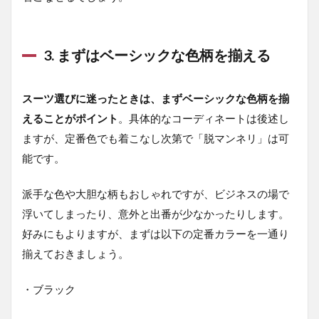
ライ
プ
2.2
3. まずはベーシックな色柄を揃える
ペン
シル
スト
スーツ選びに迷ったときは、まずベーシックな色柄を揃
ライ
えることがポイント
。具体的なコーディネートは後述し
プ
ますが、定番色でも着こなし次第で「脱マンネリ」は可
3
能です。
5.
素
材
派手な色や大胆な柄もおしゃれですが、ビジネスの場で
に
こ
浮いてしまったり、意外と出番が少なかったりします。
だ
好みにもよりますが、まずは以下の定番カラーを一通り
わ
揃えておきましょう。
る
3.1
・ブラック
生地
の種