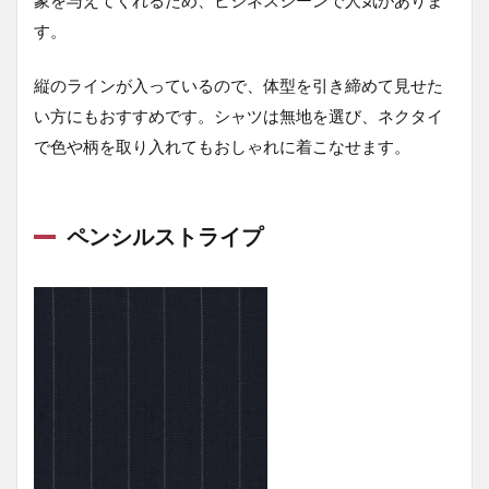
象を与えてくれるため、ビジネスシーンで人気がありま
質
す。
問
6.1
縦のラインが入っているので、体型を引き締めて見せた
30代
い方にもおすすめです。シャツは無地を選び、ネクタイ
のス
ーツ
で色や柄を取り入れてもおしゃれに着こなせます。
はど
こで
買う
のが
ペンシルストライプ
おす
す
め？
6.2
2025
年の
30代
のス
ーツ
のト
レン
ド