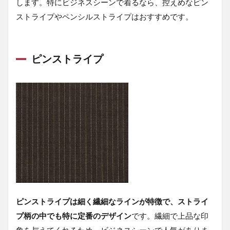
します。特にビジネスシーンで着るなら、控えめなピン
格
ストライプやペンシルストライプはおすすめです。
5.6
深み
グリ
ーン
ピンストライプ
で差
をつ
ける
6
30
代
ス
ー
ツ
に
関
す
る
よ
ピンストライプは細く繊細なラインが特徴で、ストライ
く
プ柄の中でも特に定番のデザイン
です。繊細で上品な印
あ
る