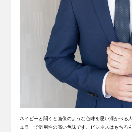
ア
イ
テ
ム
4
季
節
別
ネ
イ
ビ
ー
ス
ー
ツ
の
選
び
ネイビーと聞くと画像のような色味を思い浮かべる
方
ュラーで汎用性の高い色味です。ビジネスはもちろ
4.1