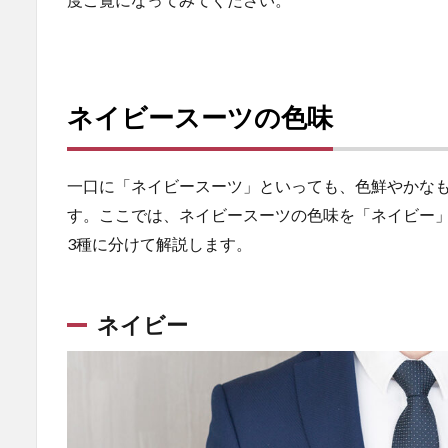
ネイ
ビー
2.2
ダー
クネ
ネイビースーツの色味
イビ
ー
3
一口に「ネイビースーツ」といっても、色鮮やかな
ネ
す。ここでは、ネイビースーツの色味を「ネイビー
イ
3種に分けて解説します。
ビ
ー
ス
ー
ネイビー
ツ
に
合
わ
せ
る