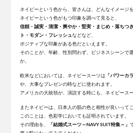
ス
ー
ネイビーという色から、皆さんは、どんなイメージ
ツ
ネイビーという色がもつ印象を調べて見ると、
の
信頼・誠実・清潔・爽やか・堅実・まじめ・落ちつき
イ
メ
ト・モダン・フレッシュ
などなど、
ー
ポジティブな印象がある色だといえます。
ジ
そのことが、年齢、性別問わず、ビジネスシーンで
2
か。
ネ
イ
ビ
欧米などにおいては、ネイビースーツは
「パワーカ
ー
や、大事なプレゼンの時などに使われます。
ス
アメリカの大統領が、演説する時にも、ネイビース
ー
ツ
の
またネイビーは、日本人の肌の色と相性が良いって
色
このことは、色彩学においても証明されています。
味
その理由を、
「結婚式スーツ～NAVY SUIT特集～」
2.1
度ご覧になってみてください。