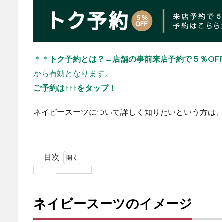
＊＊
トク予約とは？→店舗の事前来店予約で５％OF
から有効となります。
ご予約は↑↑↑をタップ！
ネイビースーツについて詳しく知りたいという方は
目次
1
ネ
イ
ネイビースーツのイメージ
ビ
ー