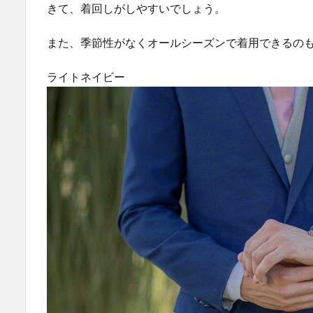
きて、着回しがしやすいでしょう。
春夏
の代
表的
また、季節性がなくオールシーズンで着用できるの
な素
材
ライトネイビー
4.2
秋冬
の代
表的
な素
材
4.3
オー
ルシ
ーズ
ンス
ーツ
につ
いて