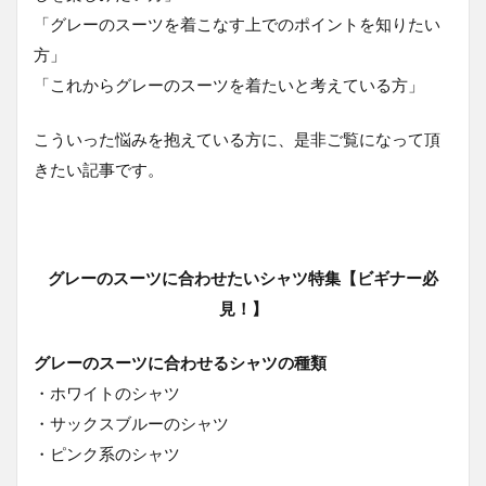
1.1
「グレーのスーツを着こなす上でのポイントを知りたい
グレ
方」
ーの
スー
「これからグレーのスーツを着たいと考えている方」
ツに
合わ
こういった悩みを抱えている方に、是非ご覧になって頂
せる
シャ
きたい記事です。
ツの
種類
1.1.1
ホワイ
グレーのスーツに合わせたいシャツ特集【ビギナー必
トのシ
ャツ
見！】
1.1.2
グレーのスーツに合わせるシャツの種類
サック
スブル
・ホワイトのシャツ
ーのシ
・サックスブルーのシャツ
ャツ
・ピンク系のシャツ
1.1.3