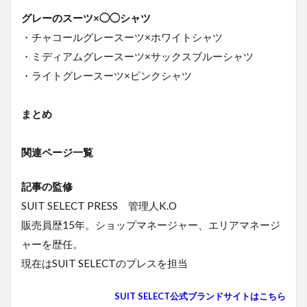
ピンク
系のシ
グレーのスーツ×◯◯シャツ
ャツ
・チャコールグレースーツ×ホワイトシャツ
1.2
・ミディアムグレースーツ×サックスブルーシャツ
グレ
・ライトグレースーツ×ピンクシャツ
ーの
スー
ツ
まとめ
×◯◯
シャ
ツ！
関連ページ一覧
1.2.1
チャコ
記事の監修
ールグ
SUIT SELECT PRESS 管理人K.O
レース
ーツ×ホ
販売員歴15年。ショップマネージャー、エリアマネージ
ワイト
ャーを歴任。
シャツ
現在はSUIT SELECTのプレスを担当
1.2.2
ミディ
SUIT SELECT公式ブランドサイトはこちら
アムグ