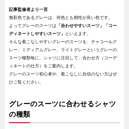
レース
ーツ×サ
記事監修者より一言
ックス
無彩色であるグレーは、何色とも相性が良い色です。
ブルー
シャツ
よってグレーのスーツは
「合わせやすいスーツ」「コー
1.2.3
ディネートしやすいスーツ」
といえます。
ライト
そんな着こなしやすいグレーのスーツを、チャコールグ
グレー
レー、ミディアムグレー、ライトグレーというグレーの
スーツ×
ピンク
スーツ種類毎に、シャツに注目して、合わせ方（コーデ
シャツ
ィネートの仕方）をご案内します。
1.3
グレーのスーツ初心者や、着こなしに自信のない方はぜ
まと
ひご覧ください。
め
1.4
関連
グレーのスーツに合わせるシャツ
ペー
ジ
の種類