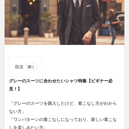
目次
1
グレーのスーツに合わせたいシャツ特集【ビギナー必
グレー
のスー
見！】
ツに合
わせた
いシャ
「グレーのスーツを購入したけど、着こなし方がわから
ツ特集
ない方」
【ビギ
ナー必
「ワンパターンの着こなしになっており、新しい着こな
見！】
しを楽しみたい方」