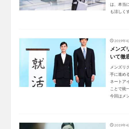
は、本当
も涼しくす
2019年4
メンズ
いて徹
メンズリ
手に進め
ネートア
ことで統
今回はメン
2019年4