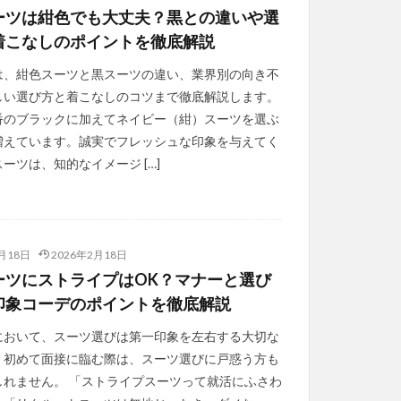
ーツは紺色でも大丈夫？黒との違いや選
着こなしのポイントを徹底解説
は、紺色スーツと黒スーツの違い、業界別の向き不
しい選び方と着こなしのコツまで徹底解説します。
番のブラックに加えてネイビー（紺）スーツを選ぶ
増えています。誠実でフレッシュな印象を与えてく
ーツは、知的なイメージ […]
月18日
2026年2月18日
ーツにストライプはOK？マナーと選び
印象コーデのポイントを徹底解説
において、スーツ選びは第一印象を左右する大切な
。初めて面接に臨む際は、スーツ選びに戸惑う方も
しれません。 「ストライプスーツって就活にふさわ