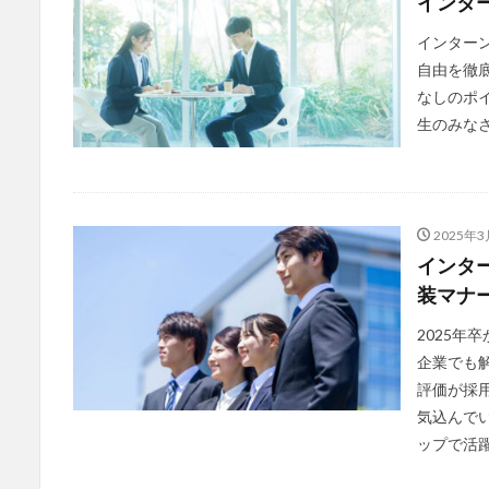
インタ
インター
自由を徹
なしのポ
生のみな
2025年3
インタ
装マナー
2025年
企業でも
評価が採
気込んで
ップで活躍