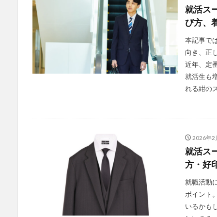
就活ス
び方、
本記事で
向き、正
近年、定
就活生も
れる紺のス
2026年2
就活ス
方・好
就職活動
ポイント
いるかも