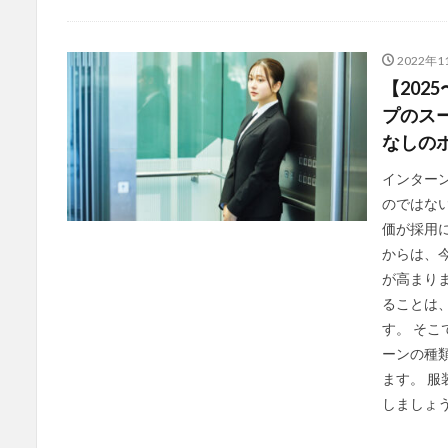
2022年1
【202
プのス
なしの
インター
のではない
価が採用
からは、
が高まり
ることは
す。 そこ
ーンの種
ます。 
しましょ