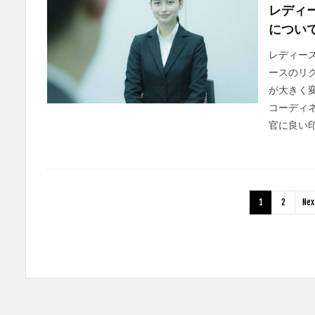
レディ
につい
レディー
ースのリ
が大きく
コーディ
官に良い印
1
2
Nex