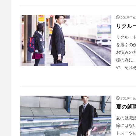
2019年6
リクル
リクルー
を選ぶの
お悩みの
様の為に
や、それぞ
2019年6
夏の就
夏の就職
節にはな
トスーツ