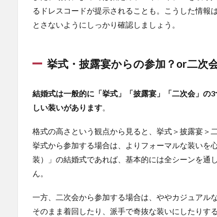
るドレスコードが提示されることも。こうした情報
式・
披露
とさないようにしっかり確認しましょう。
宴か
らの
参
加？
挙式・披露宴からの参加？or二次
or二
次会
から
結婚式は一般的に「挙式」「披露宴」「二次会」の3
の参
しい装いがあります
。
加？
1.3
格式の高さという観点から見ると、挙式＞披露宴＞
結婚
挙式から参加する場合は、よりフォーマルな装いを
式の
装）」の結婚式であれば、基本的には全シーンを通
行わ
れる
ん。
時間
帯
一方、二次会から参加する場合は、ややカジュアルな
1.4
そのまま着回したり、派手で奇抜な装いにしたりす