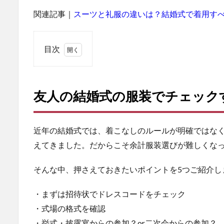
関連記事｜
スーツと礼服の違いは？結婚式で着用す
目次
1
友
人
友人の結婚式の服装でチェック
の
結
婚
式
近年の結婚式では、着こなしのルールが明確ではな
の
えてきました。だからこそ余計服装選びが難しくな
服
装
そんな中、押さえておきたいポイントを5つご紹介し
で
チ
ェ
・まずは招待状でドレスコードをチェック
ッ
・式場の格式を確認
ク
す
・挙式・披露宴からの参加？or二次会からの参加？