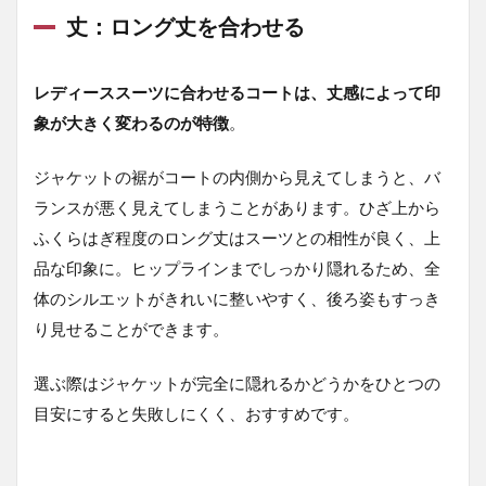
ロン
丈：ロング丈を合わせる
グ丈
を合
わせ
る
レディーススーツに合わせるコートは、丈感によって印
象が大きく変わるのが特徴
。
1.2
色：
ベー
ジャケットの裾がコートの内側から見えてしまうと、バ
シッ
ランスが悪く見えてしまうことがあります。ひざ上から
クカ
ラー
ふくらはぎ程度のロング丈はスーツとの相性が良く、上
がス
品な印象に。ヒップラインまでしっかり隠れるため、全
タン
ダー
体のシルエットがきれいに整いやすく、後ろ姿もすっき
ド
り見せることができます。
1.3
素
選ぶ際はジャケットが完全に隠れるかどうかをひとつの
材：
目安にすると失敗しにくく、おすすめです。
きち
んと
感の
ある