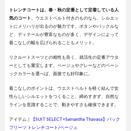
ツ
セ
トレンチコートは、春・秋の定番として定着している人
レ
気のコート
。ウエストベルト付きのものなら、シルエッ
ク
ト
トにメリハリが出るのが魅力です。ボタンやバックルな
に
ど、ディテールが豊富なものが多く、デザインによって
お
着こなしの幅を広げられることもメリット。
ま
か
せ
リクルートスーツとの相性も良く、就活生の定番アウタ
ーとしても重宝します。ベージュやグレーなどのベーシ
ックカラーを選べば、面接でも好印象に。
着こなしのポイントは、ウエストベルトを軽く結んで女
性らしいシルエットをつくること。締めすぎず、自然な
ラインを意識することで、動きやすさも確保できます。
アイテム｜
【SUIT SELECT×Samantha Thavasa】バック
プリーツ トレンチコート/ベージュ