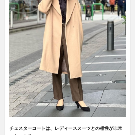
レ
デ
ィ
ー
ス
ス
ー
ツ
の
コ
ー
ト
を
今
っ
ぽ
く
着
こ
な
す
ポ
チェスターコートは、レディーススーツとの相性が非常
イ