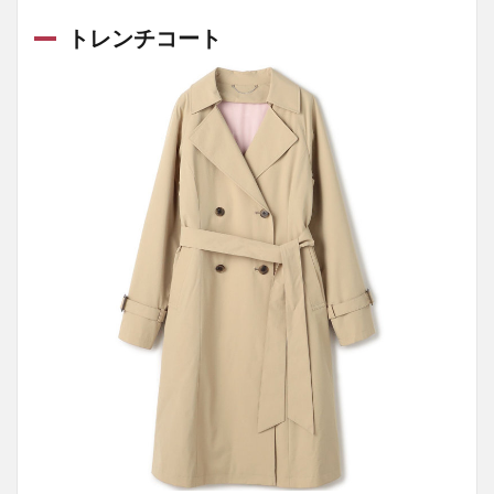
はど
こで
トレンチコート
脱ぐ
のが
マナ
ー？
7
レ
デ
ィ
ー
ス
ス
ー
ツ
の
コ
ー
ト
な
ら
ス
ー