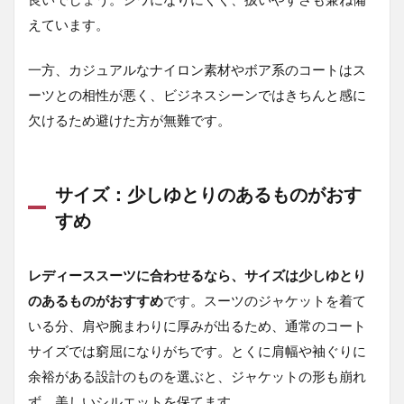
ーコ
えています。
ート
2.3
一方、カジュアルなナイロン素材やボア系のコートはス
ステ
ーツとの相性が悪く、ビジネスシーンではきちんと感に
ンカ
ラー
欠けるため避けた方が無難です。
コー
ト
2.4
サイズ：少しゆとりのあるものがおす
トレ
すめ
ンチ
コー
ト
レディーススーツに合わせるなら、サイズは少しゆとり
2.5
のあるものがおすすめ
です。スーツのジャケットを着て
ダウ
ンコ
いる分、肩や腕まわりに厚みが出るため、通常のコート
ート
サイズでは窮屈になりがちです。とくに肩幅や袖ぐりに
3
余裕がある設計のものを選ぶと、ジャケットの形も崩れ
レデ
ず、美しいシルエットを保てます。
ィー