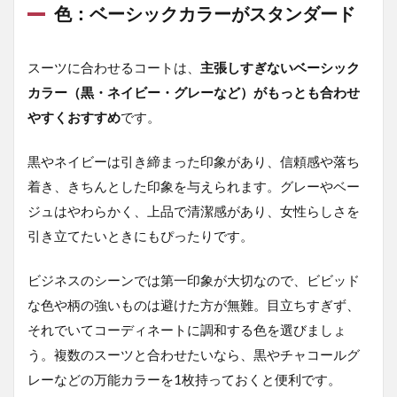
生地
色：ベーシックカラーがスタンダード
を選
ぶ
スーツに合わせるコートは、
主張しすぎないベーシック
1.4
カラー（黒・ネイビー・グレーなど）がもっとも合わせ
サイ
ズ：
やすくおすすめ
です。
少し
ゆと
りの
黒やネイビーは引き締まった印象があり、信頼感や落ち
ある
着き、きちんとした印象を与えられます。グレーやベー
もの
がお
ジュはやわらかく、上品で清潔感があり、女性らしさを
すす
引き立てたいときにもぴったりです。
め
2
ビジネスのシーンでは第一印象が大切なので、ビビッド
レ
な色や柄の強いものは避けた方が無難。目立ちすぎず、
デ
ィ
それでいてコーディネートに調和する色を選びましょ
ー
う。複数のスーツと合わせたいなら、黒やチャコールグ
ス
ス
レーなどの万能カラーを1枚持っておくと便利です。
ー