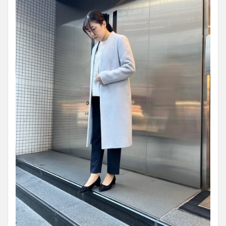
ーが
トレ
ンド
5.3
小物
のト
ーン
を揃
える
5.4
足元
のス
タイ
リン
グで
印象
を変
える
6
レ
デ