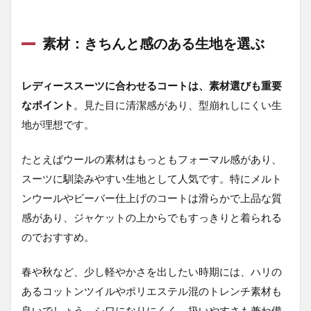
ツ
に
合
素材：きちんと感のある生地を選ぶ
わ
せ
や
レディーススーツに合わせるコートは、素材選びも重要
す
い
なポイント
。見た目に清潔感があり、型崩れしにくい生
コ
地が理想です。
ー
ト
の
たとえばウールの素材はもっともフォーマル感があり、
種
スーツに馴染みやすい生地として人気です。特にメルト
類
ンウールやビーバー仕上げのコートは滑らかで上品な質
2.1
感があり、ジャケットの上からでもすっきりと着られる
チェ
スタ
のでおすすめ。
ーコ
ート
春や秋など、少し軽やかさを出したい時期には、ハリの
2.2
あるコットンツイルやポリエステル混のトレンチ素材も
ノー
良いでしょう。シワになりにくく、扱いやすさも兼ね備
カラ