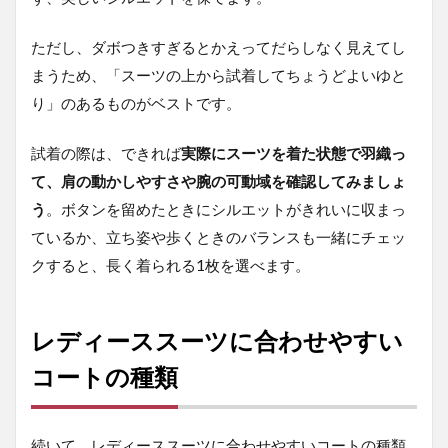
スス
ーツ
ただし、ダボつきすぎるとかえってだらしなく見えてし
で避
まうため、「スーツの上から試着してちょうどよいゆと
ける
べき
り」のあるものがベストです。
コー
ト
は？
試着の際は、できれば
実際にスーツを着た状態で羽織っ
て、肩の動かしやすさや腕の可動域を確認してみましょ
4
【シ
う
。ボタンを留めたときにシルエットがきれいに収まっ
ーン
ているか、立ち姿や歩くときのバランスも一緒にチェッ
別】
レデ
クすると、長く着られる1枚を選べます。
ィー
スス
ーツ
レディーススーツに合わせやすい
のコ
ート
コートの種類
の着
こな
し
続いて、レディーススーツに合わせやすいコートの種類