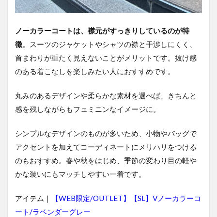
ィ
ー
ス
ノーカラーコートは、襟元がすっきりしているのが特
ス
徴
。スーツのジャケットやシャツの襟と干渉しにくく、
ー
ツ
首まわりが重たく見えないことがメリットです。抜け感
の
のある着こなしを楽しみたい人におすすめです。
コ
ー
ト
丸みのあるデザインや柔らかな素材を選べば、きちんと
に
関
感を残しながらもフェミニンなイメージに。
す
る
シンプルなデザインのものが多いため、小物やバッグで
よ
く
アクセントを加えてコーディネートにメリハリをつける
あ
のもおすすめ。春や秋をはじめ、季節の変わり目の軽や
る
質
かな装いにもマッチしやすい一着です。
問
アイテム｜
【WEB限定/OUTLET】【SL】Vノーカラーコ
6.1
Q. ス
ート/ラベンダーグレー