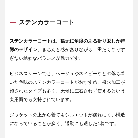
ーツ
の上
に着
るコ
ステンカラーコート
ート
でNG
なの
ステンカラーコートは、襟元に角度のある折り返しが特
は？
徴のデザイン
。きちんと感がありながら、重たくなりす
6.2
ぎない絶妙なバランスが魅力です。
Q. ス
ーツ
にコ
ビジネスシーンでは、ベージュやネイビーなどの落ち着
ート
いた色味のステンカラーコートがおすすめ。撥水加工が
が必
要な
施されたタイプも多く、天候に左右されず使えるという
気温
実用面でも支持されています。
は？
6.3
ジャケットの上から着てもシルエットが崩れにくい構造
Q. ス
ーツ
になっていることが多く、通勤にも適した1着です。
のコ
ート