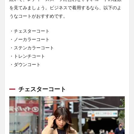
4.1
リク
を見てみましょう。ビジネスで着用するなら、以下のよ
ルー
うなコートがおすすめです。
ト
4.2
・チェスターコート
ビジ
・ノーカラーコート
ネス
・ステンカラーコート
4.3
・トレンチコート
ビジ
ネス
・ダウンコート
カジ
ュア
ル
チェスターコート
4.4
結婚
式
4.5
喪服
用
5