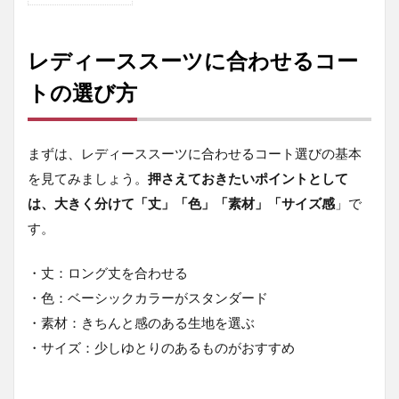
レ
デ
ィ
レディーススーツに合わせるコー
ー
ス
トの選び方
ス
ー
ツ
まずは、レディーススーツに合わせるコート選びの基本
に
合
を見てみましょう。
押さえておきたいポイントとして
わ
は、大きく分けて「丈」「色」「素材」「サイズ感
」で
せ
る
す。
コ
ー
ト
・丈：ロング丈を合わせる
の
・色：ベーシックカラーがスタンダード
選
・素材：きちんと感のある生地を選ぶ
び
方
・サイズ：少しゆとりのあるものがおすすめ
1.1
丈：