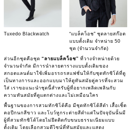
Tuxedo Blackwatch
“แบล็คว็อช” ชุดลายสก๊อต
แบบดั้งเดิม จำหน่าย 50
ชุด (จำนวนจำกัด)
ส่วนอีกชุดคือชุด
“ลายแบล็คว็อช”
ที่วางจำหน่ายด้วย
จำนวนจำกัด มีการนำลายตารางแบบดั้งเดิมของ
สกอตแลนด์มาใช้เพิ่มอรรถรสแฟชั่นให้กับชุดทักซิโด้ที่ดู
เป็นทางการและออกแบบมาให้ดูทันสมัยคู่ควรที่จะสวม
ใส่ เราขอแนะนำชุดนี้สำหรับผู้ที่อยากเพลิดเพลินกับ
ความทันสมัยที่ดูแตกต่างและไม่เหมือนใคร
พื้นฐานของการสวมทักซิโด้คือ มีชุดทักซิโด้สีดำ เสื้อเชิ้ต
คอปีกนกสีขาว และโบว์หูกระต่ายสีดำแต่ในปัจจุบันนั้นมี
ผู้ที่สวมทักซิโด้โดยไม่ยึดติดกับขนบธรรมเนียมแบบ
ดั้งเดิม โดยเลือกสวมดีไซน์ที่ทันสมัยและแสดง