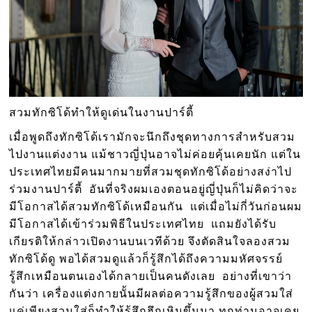
สวมทักซิโด้ทำให้ดูเด่นในงานปาร์ตี้
เมื่อพูดถึงทักซิโด้เรามักจะนึกถึงชุดทางการสำหรับสวม
ไปงานแต่งงาน แม้ชาวญี่ปุ่นอาจไม่ค่อยคุ้นเคยนัก แต่ใน
ประเทศไทยมีคนมากมายที่สวมชุดทักซิโด้อย่างสง่าไป
ร่วมงานปาร์ตี้ อันที่จริงผมเองตอนอยู่ญี่ปุ่นก็ไม่คิดว่าจะ
มีโอกาสได้สวมทักซิโด้เหมือนกัน แต่เมื่อไม่กี่วันก่อนผม
มีโอกาสได้เข้าร่วมพิธีในประเทศไทย แถมยังได้รับ
เกียรติให้กล่าวเปิดงานบนเวทีด้วย จึงตัดสินใจลองสวม
ทักซิโด้ดู พอได้สวมดูแล้วก็รู้สึกได้ถึงความมหัศจรรย์
รู้สึกเหมือนตนเองได้กลายเป็นคนดังเลย อย่างที่เขาว่า
กันว่า เครื่องแต่งกายนั้นมีผลต่อความรู้สึกของผู้สวมใส่
แค่เพียงสวมใส่ก็ทำให้รู้สึกฮึกเหิมขึ้นมา ทุกท่านอาจเคย