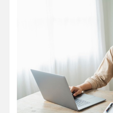
は？
2
オ
フ
ィ
ス
カ
ジ
ュ
ア
ル
の
基
本
2.1
会社
の雰
囲気
に合