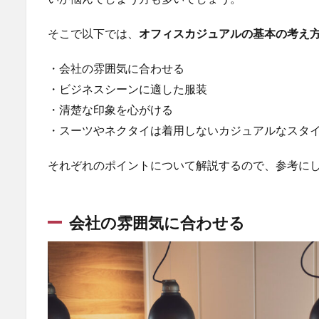
ネク
タイ
は着
そこで以下では、
オフィスカジュアルの基本の考え
用し
ない
・会社の雰囲気に合わせる
カジ
・ビジネスシーンに適した服装
ュア
ルな
・清楚な印象を心がける
スタ
・スーツやネクタイは着用しないカジュアルなスタ
イル
3
それぞれのポイントについて解説するので、参考に
オ
フ
ィ
会社の雰囲気に合わせる
ス
カ
ジ
ュ
ア
ル
の