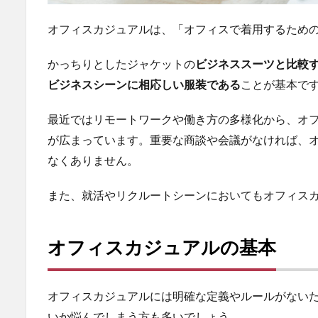
わせ
る
オフィスカジュアルは、「オフィスで着用するため
2.2
ビジ
かっちりとしたジャケットの
ビジネススーツと比較
ネス
ビジネスシーンに相応しい服装である
ことが基本で
シー
ンに
適し
最近ではリモートワークや働き方の多様化から、​​
た服
が広まっています。重要な商談や会議がなければ、
装
なくありません。
2.3
清楚
また、就活やリクルートシーンにおいてもオフィス
な印
象を
心が
オフィスカジュアルの基本
ける
2.4
スー
オフィスカジュアルには明確な定義やルールがない
ツや
いか悩んでしまう方も多いでしょう。