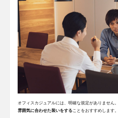
NG
ポ
イ
ン
ト
3.1
極端
にカ
ジュ
アル
な服
装は
避け
る
3.2
露出
の多
オフィスカジュアルには、明確な規定がありません
い服
雰囲気に合わせた装いをする
ことをおすすめします
装は
避け