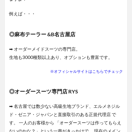
をすぐ
に持ち
帰るこ
例えば・・・
とがで
きる=コ
スパが
◎麻布テーラー &B名古屋店
高い
1.1.4
➡ オーダーメイドスーツの専門店。
トレン
ド（流
生地も3000種類以上あり、オプションも豊富です。
行）の
スーツ
※オフィシャルサイトはこちらでチェック
がある=
コスパ
が高い
◎オーダースーツ専門店 RYS
1.1.5
限定性
➡ 名古屋では数少ない高級生地ブランド、エルメネジル
の高い
スーツ
ド・ゼニア・ジャパンと直接取引のある正規代理店 で
＝コス
す。 一人のお客様から 「オーダースーツは作ってもらえ
パが高
い
ないのかな？」という一声がきっかけで、 現在のメイン