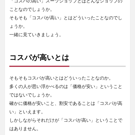
「コスパの高い」スーツショップとはどんなショップの
1.2.2
【スーツ
ことなのでしょうか。
セレクト_名古屋
錦】SUIT
そもそも「コスパが高い」とはどういったことなのでし
SELECT_NAGOYA
ょうか。
NISHIKI
一緒に見ていきましょう。
1.3
スー
ツセ
レク
コスパが高いとは
トと
は？
1.3.1
そもそもコスパが高いとはどういったことなのか。
コンセ
多くの人が思い浮かべるのは「価格が安い」ということ
プト
ではないでしょうか。
1.3.2
確かに価格が安いこと、割安であることは「コスパが高
佐藤可
士和氏
い」といえます。
による
しかしながらそれだけが「コスパが高い」ということで
ディレ
クショ
はありません。
ン