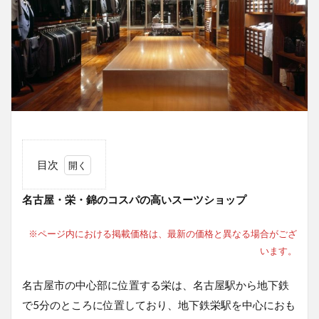
目次
1
名古屋・栄・錦のコスパの高いスーツショップ
名古
屋・
栄・
※ページ内における掲載価格は、最新の価格と異なる場合がござ
錦の
います。
コス
パの
高い
名古屋市の中心部に位置する栄は、名古屋駅から地下鉄
スー
で5分のところに位置しており、地下鉄栄駅を中心におも
ツシ