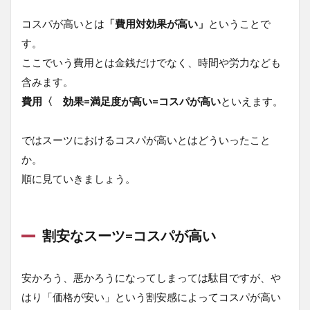
1.3.3
コスパが高いとは
「費用対効果が高い」
ということで
来店予
す。
約で
5%OFF
ここでいう費用とは金銭だけでなく、時間や労力なども
の「ト
含みます。
ク予
費用〈 効果=満足度が高い=コスパが高い
約」
といえます。
1.4
スー
ではスーツにおけるコスパが高いとはどういったこと
ツセ
か。
レク
順に見ていきましょう。
トが
コス
パの
高い
スー
割安なスーツ=コスパが高い
ツシ
ョッ
プで
安かろう、悪かろうになってしまっては駄目ですが、や
ある
はり「価格が安い」という割安感によってコスパが高い
理由