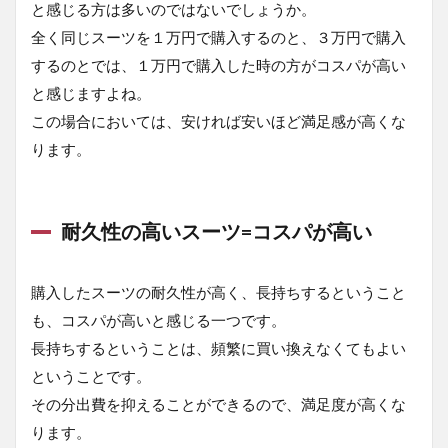
と感じる方は多いのではないでしょうか。
1.4.1
コスパ
全く同じスーツを１万円で購入するのと、３万円で購入
が高い
するのとでは、１万円で購入した時の方がコスパが高い
「スー
と感じますよね。
ツをす
ぐに持
この場合においては、安ければ安いほど満足感が高くな
ち帰る
ります。
ことが
でき
る」＝
クイッ
クサー
耐久性の高いスーツ=コスパが高い
ビス
1.4.2
購入したスーツの耐久性が高く、長持ちするということ
コスパ
が高い
も、コスパが高いと感じる一つです。
「トレ
長持ちするということは、頻繁に買い換えなくてもよい
ンドの
ということです。
スーツ
があ
その分出費を抑えることができるので、満足度が高くな
る」＝
ります。
SPA