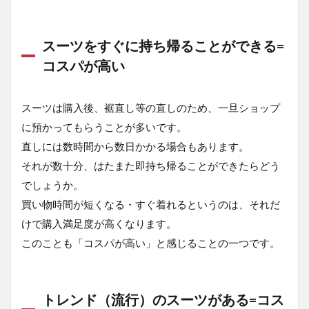
1.4.3
コスパ
が高い
スーツをすぐに持ち帰ることができる=
「限定
コスパが高い
性の高
いスー
ツ」＝
小ロッ
スーツは購入後、裾直し等の直しのため、一旦ショップ
ト生産
に預かってもらうことが多いです。
1.4.4
直しには数時間から数日かかる場合もあります。
コスパ
それが数十分、はたまた即持ち帰ることができたらどう
が高い
「自分
でしょうか。
好みの
買い物時間が短くなる・すぐ着れるというのは、それだ
シルエ
ットの
けで購入満足度が高くなります。
スーツ
このことも「コスパが高い」と感じることの一つです。
（シル
エット
が綺
麗）」
トレンド（流行）のスーツがある=コス
＝