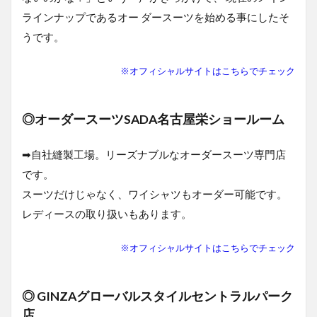
1.1.6
ラインナップであるオー ダースーツを始める事にしたそ
自分好
うです。
みのシ
ルエッ
トのス
※オフィシャルサイトはこちらでチェック
ーツ
（シル
エット
◎オーダースーツSADA名古屋栄ショールーム
が綺
麗）=コ
スパが
➡自社縫製工場。リーズナブルなオーダースーツ専門店
高い。
です。
1.1.7
スーツだけじゃなく、ワイシャツもオーダー可能です。
楽な着
レディースの取り扱いもあります。
心地、
ストレ
スフリ
※オフィシャルサイトはこちらでチェック
ーなス
ーツ=コ
スパが
◎ GINZAグローバルスタイルセントラルパーク
高い
店