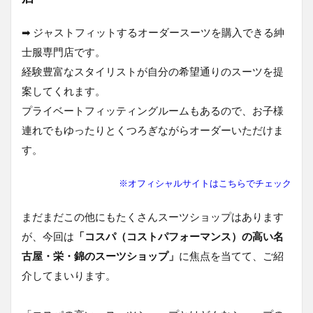
1.2
名古
➡ ジャストフィットするオーダースーツを購入できる紳
屋・
栄・
士服専門店です。
錦の
経験豊富なスタイリストが自分の希望通りのスーツを提
コス
パの
案してくれます。
高い
プライベートフィッティングルームもあるので、お子様
スー
ツシ
連れでもゆったりとくつろぎながらオーダーいただけま
ョッ
す。
プ=ス
ーツ
セレ
※オフィシャルサイトはこちらでチェック
クト
1.2.1
【スーツ
まだまだこの他にもたくさんスーツショップはあります
セレクト_名古屋
が、今回は
「コスパ（コストパフォーマンス）の高い名
セントラルパーク
古屋・栄・錦のスーツショップ」
に焦点を当てて、ご紹
栄】SUIT
SELECT_NAGOYA
介してまいります。
CENTRAL PARK
SAKAE