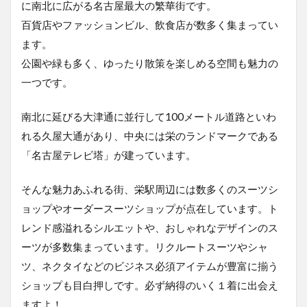
ョッ
に南北に広がる名古屋最大の繁華街です。
プ
百貨店やファッションビル、飲食店が数多く集まってい
1.1
ます。
コス
公園や緑も多く、ゆったり散策を楽しめる空間も魅力の
パが
高い
一つです。
とは
1.1.1
南北に延びる大津通に並行して100メートル道路といわ
割安な
れる久屋大通があり、中央には栄のランドマークである
スーツ=
「名古屋テレビ塔」が建っています。
コスパ
が高い
そんな魅力あふれる街、栄駅周辺には数多くのスーツシ
1.1.2
耐久性
ョップやオーダースーツショップが点在しています。ト
の高い
レンド感溢れるシルエットや、おしゃれなデザインのス
スーツ=
コスパ
ーツが多数集まっています。リクルートスーツやシャ
が高い
ツ、ネクタイなどのビジネス必須アイテムが豊富に揃う
1.1.3
ショップも目白押しです。必ず納得のいく１着に出会え
スーツ
ますよ！