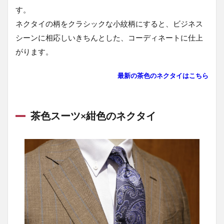
ツに
す。
合わ
ネクタイの柄をクラシックな小紋柄にすると、ビジネス
せる
おす
シーンに相応しいきちんとした、コーディネートに仕上
すめ
がります。
の靴
＆ベ
ル
最新の茶色のネクタイはこちら
ト！
1.6
茶色
茶色スーツ×紺色のネクタイ
スー
ツに
合わ
せる
おす
すめ
コー
ト！
1.7
まと
め