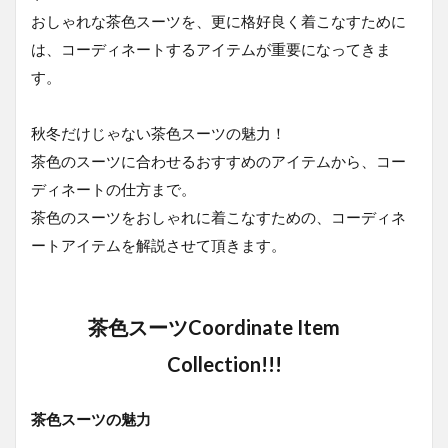
1.1
おしゃれな茶色スーツを、更に格好良く着こなすために
茶色
スー
は、コーディネートするアイテムが重要になってきま
ツの
す。
魅力
1.1.1
秋冬だけじゃない茶色スーツの魅力！
茶色の
種類
茶色のスーツに合わせるおすすめのアイテムから、コー
ディネートの仕方まで。
1.1.2
茶色の
茶色のスーツをおしゃれに着こなすための、コーディネ
印象
ートアイテムを解説させて頂きます。
1.2
茶色
スー
茶色スーツCoordinate Item
ツに
合わ
Collection!!!
せる
お勧
めネ
茶色スーツの魅力
クタ
イ！