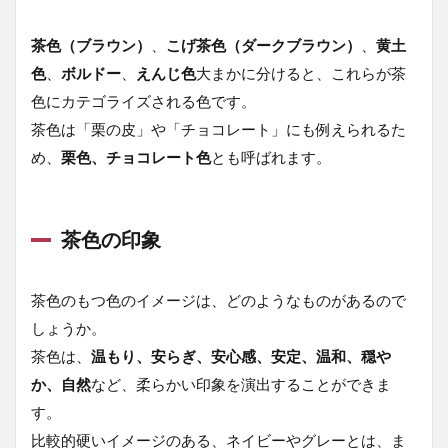
スー
ツに
茶色（ブラウン）
、
こげ茶色（ダークブラウン）
、
黄土
合わ
せる
色
、
ボルドー
、
えんじ色
大まかに分けると、これらが茶
おす
色にカテゴライズされる色です。
すめ
ベス
茶色は「栗の皮」や「チョコレート」にも例えられるた
ト！
め、
栗色、チョコレート色
とも呼ばれます。
1.3.1
ベスト
の歴史
茶色の印象
1.3.2
ベスト
着用の
茶色のもつ色のイメージは、どのようなものがあるので
メリッ
しょうか。
ト
茶色は、
温もり、安らぎ、安心感、安定、温和、穏や
1.3.3
か、自然
など、柔らかい印象を演出することができま
ベスト
の種類
す。
1.3.4
ベ
比較的硬いイメージのある、ネイビーやグレーとは、ま