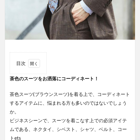
目次
1
茶色のスーツをお洒落にコーディネート！
茶色
のス
ーツ
茶色スーツ(ブラウンスーツ)を着る上で、コーディネート
をお
洒落
するアイテムに、悩まれる方も多いのではないでしょう
にコ
か。
ーデ
ィネ
ビジネスシーンで、スーツを着こなす上での必須アイテ
ー
ムである、ネクタイ、シベスト、シャツ、ベルト、コー
ト！
トets