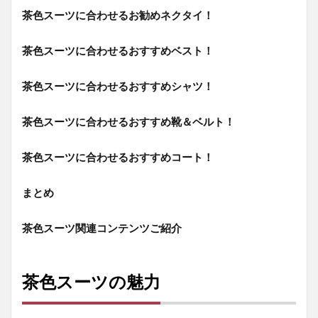
茶色スーツに合わせるお勧めネクタイ！
1.2.1
茶色ス
ーツ×茶
茶色スーツに合わせるおすすめベスト！
色のネ
クタイ
茶色スーツに合わせるおすすめシャツ！
1.2.2
茶色ス
茶色スーツに合わせるおすすめ靴＆ベルト！
ーツ×紺
色のネ
クタイ
茶色スーツに合わせるおすすめコート！
1.2.3
まとめ
茶色ス
ーツ×黒
色のネ
茶色スーツ関連コンテンツご紹介
クタイ
1.2.4
茶色ス
茶色スーツの魅力
ーツ×え
んじ色
のネク