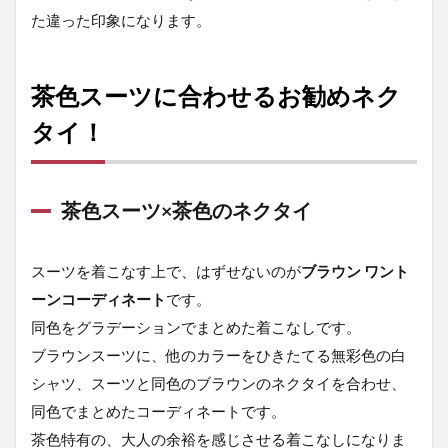
ストの着こ
た違った印象になります。
なし
☑POINT！
1.3.5
茶色スーツに合わせるお勧めネク
ベスト
の着こ
タイ！
なし特
集！
1.4
茶色スーツ×茶色のネクタイ
茶色
スー
ツに
スーツを着こなす上で、はずせないのが
ブラウン ワント
合わ
せる
ーンコーディネート
です。
おす
同色をグラデーションでまとめた着こなしです。
すめ
シャ
ブラウンスーツに、他のカラーをひきたてる無彩色の白
ツ！
シャツ、スーツと同色のブラウンのネクタイを合わせ、
1.5
同色でまとめたコーディネートです。
茶色
茶色特有の、大人の余裕を感じさせる着こなしになりま
スー