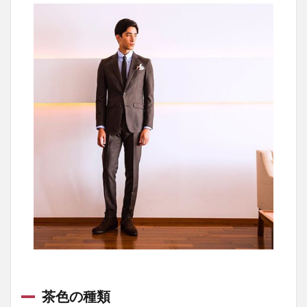
タイ
1.2.5
茶色ス
ーツ×緑
色のネ
クタイ
1.2.6
茶色ス
ーツ×オ
レンジ
色のネ
クタイ
1.2.7
茶色ス
ーツ×チ
ェック
柄のネ
クタイ
1.3
茶色の種類
茶色