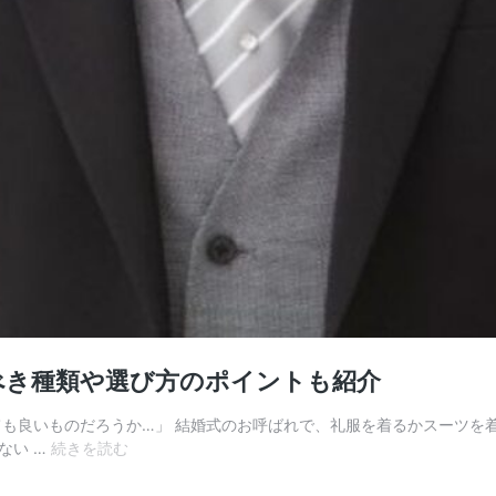
べき種類や選び方のポイントも紹介
ても良いものだろうか…」 結婚式のお呼ばれで、礼服を着るかスーツを
ス
ない …
続きを読む
ー
ツ