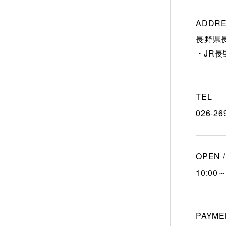
ADDR
長野県長
JR
TEL
026-26
OPEN 
10:00～
PAYME